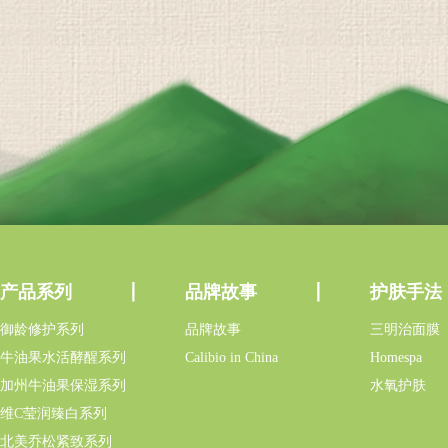
产品系列
品牌故事
护肤手法
御龄修护系列
品牌故事
三明治面膜
牛油果水活酵醒系列
Calibio in China
Homespa
加州牛油果保湿系列
水氧护肤
维C莹润臻白系列
北美乔松紧致系列