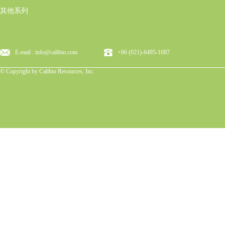
其他系列
E-mail : info@calibio.com
+86 (021)-6495-1687
© Copyright by Calibio Resources, Inc.