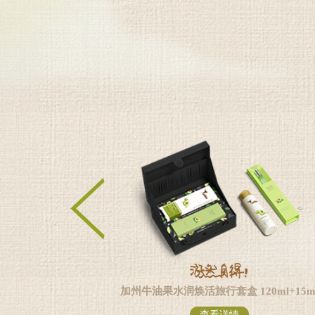
 120ml+15ml
加州牛油果水润缤纷旅行套盒
情
查看详情