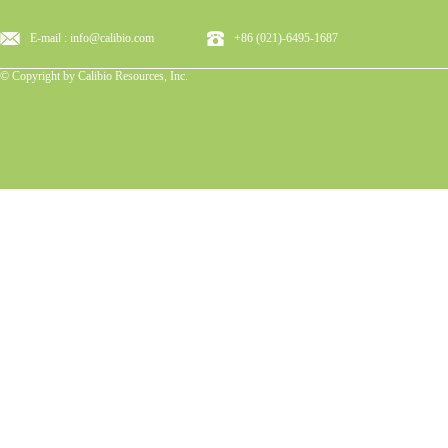
E-mail : info@calibio.com
+86 (021)-6495-1687
© Copyright by Calibio Resources, Inc.