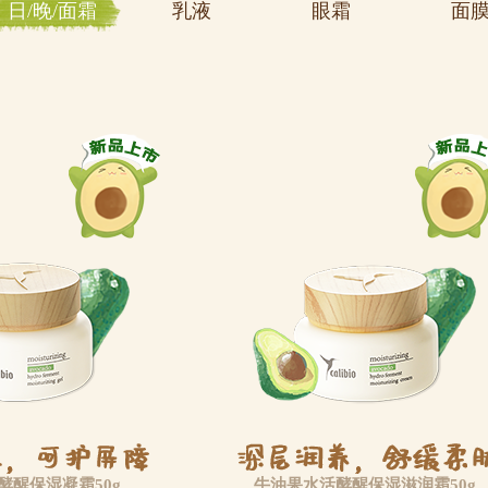
日/晚/面霜
乳液
眼霜
面
酵醒保湿凝霜50g
牛油果水活酵醒保湿滋润霜50g