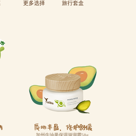
膜
更多选择
旅行套盒
加州牛油果保湿滋润霜50g
加州