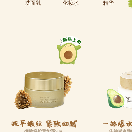
洗面乳
化妆水
精华
御龄修护菁华霜50g
牛油果水活