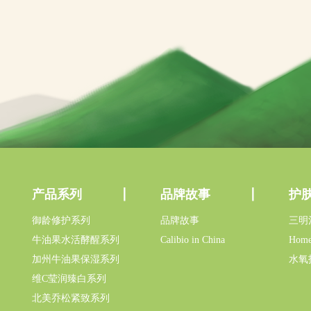
产品系列
品牌故事
护
御龄修护系列
品牌故事
三明
牛油果水活酵醒系列
Calibio in China
Home
加州牛油果保湿系列
水氧
维C莹润臻白系列
北美乔松紧致系列