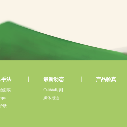
肤手法
最新动态
产品验真
治面膜
Calibio时刻
spa
媒体报道
护肤