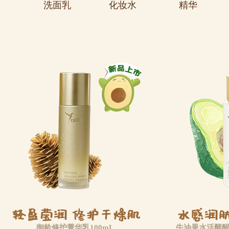
洗面乳
化妆水
精华
御龄修护菁华乳100mL
牛油果水活酵醒