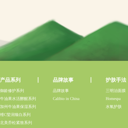
产品系列
品牌故事
护肤手法
御龄修护系列
品牌故事
三明治面膜
牛油果水活酵醒系列
Calibio in China
Homespa
加州牛油果保湿系列
水氧护肤
维C莹润臻白系列
北美乔松紧致系列