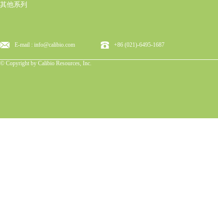
其他系列
E-mail : info@calibio.com
+86 (021)-6495-1687
© Copyright by Calibio Resources, Inc.