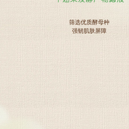
筛选优质酵母种
强韧肌肤屏障