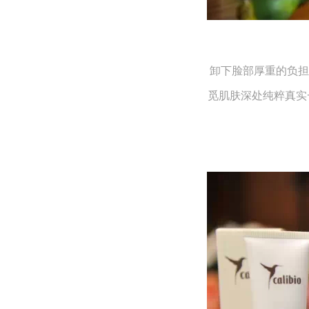
卸下脸部厚重的负担
觅肌肤深处纯粹真实一