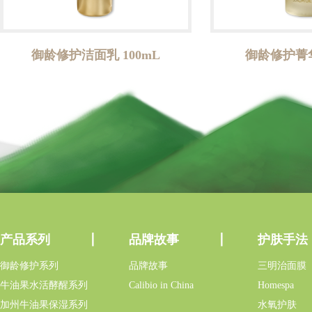
御龄修护洁面乳 100mL
御龄修护菁华
产品系列
品牌故事
护肤手法
御龄修护系列
品牌故事
三明治面膜
牛油果水活酵醒系列
Calibio in China
Homespa
加州牛油果保湿系列
水氧护肤