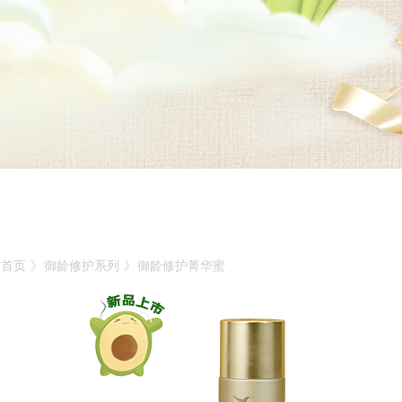
首页
》
御龄修护系列
》
御龄修护菁华蜜