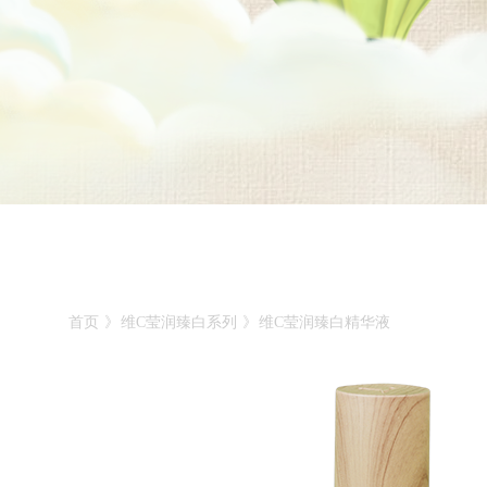
首页
》
维C莹润臻白系列
》
维C莹润臻白精华液