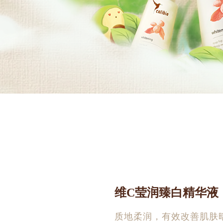
维C莹润臻白精华液
质地柔润，有效改善肌肤