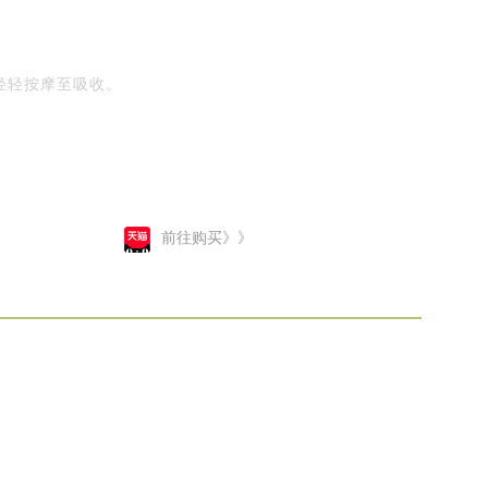
轻轻按摩至吸收。
前往购买》》