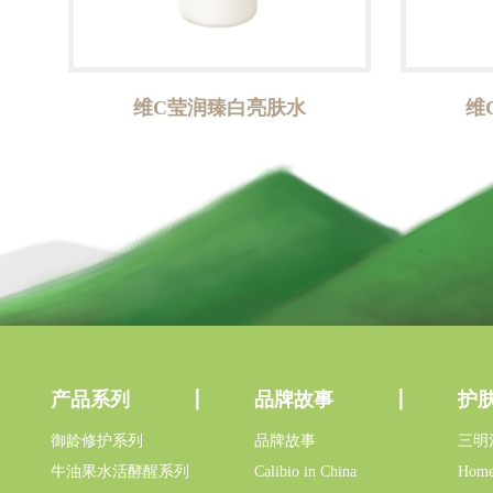
维C莹润臻白亮肤水
维
产品系列
品牌故事
护
御龄修护系列
品牌故事
三明
牛油果水活酵醒系列
Calibio in China
Home