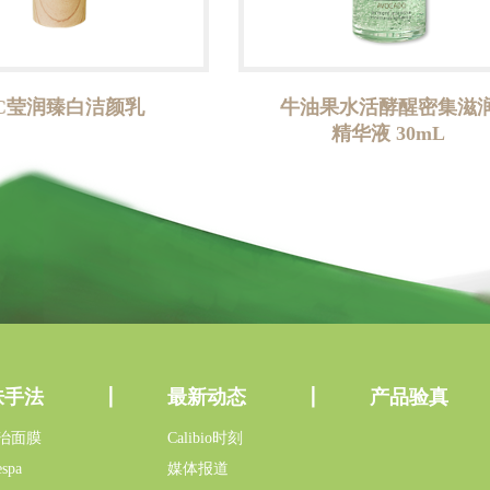
C莹润臻白洁颜乳
牛油果水活酵醒密集滋
精华液 30mL
肤手法
最新动态
产品验真
治面膜
Calibio时刻
spa
媒体报道