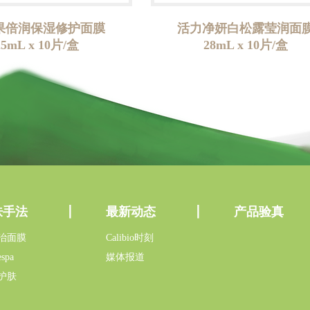
果倍润保湿修护面膜
活力净妍白松露莹润面
25mL x 10片/盒
28mL x 10片/盒
肤手法
最新动态
产品验真
治面膜
Calibio时刻
spa
媒体报道
护肤