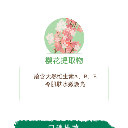
蕴含天然维生素A、B、E
令肌肤水嫩焕亮
口碑推荐