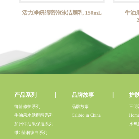
活力净妍绵密泡沫洁颜乳 150mL
牛油
产品系列
品牌故事
护
御龄修护系列
品牌故事
三明
牛油果水活酵醒系列
Calibio in China
Home
加州牛油果保湿系列
水氧
维C莹润臻白系列