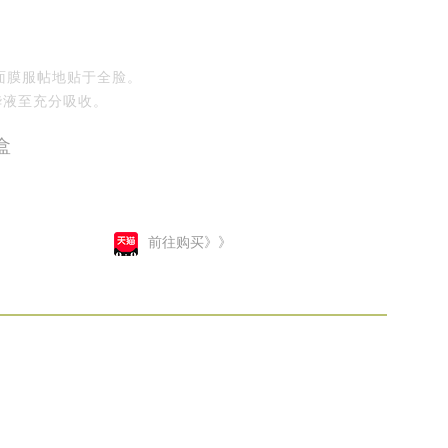
面膜服帖地贴于全脸。
华液至充分吸收。
盒
前往购买》》