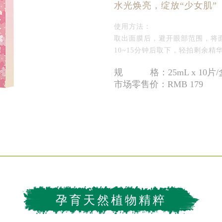
水光焕亮，绽放“少女肌”
使用方法：
取出面膜后，避开眼部范围，将
10~15分钟后取下，轻拍剩余精
规 格：25mL x 10片/
市场零售价：RMB 179
孕育天然植物精粹