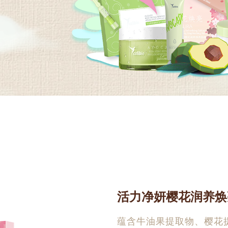
活力净妍樱花润养焕
蕴含牛油果提取物、樱花