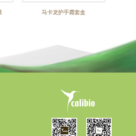
膜
马卡龙护手霜套盒