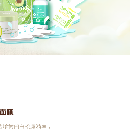
面膜
含珍贵的白松露精萃，