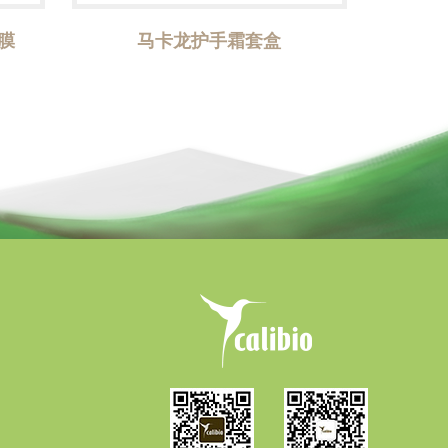
膜
马卡龙护手霜套盒