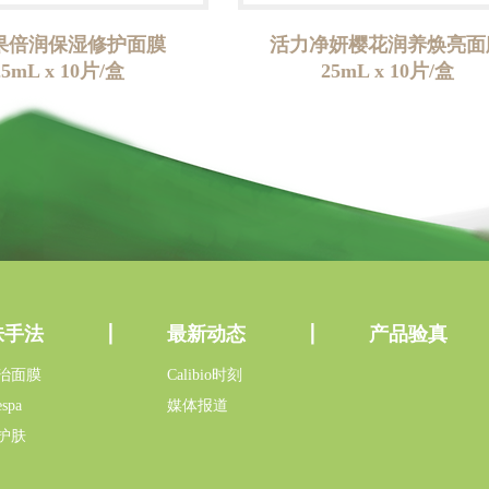
果倍润保湿修护面膜
活力净妍樱花润养焕亮面
25mL x 10片/盒
25mL x 10片/盒
肤手法
最新动态
产品验真
治面膜
Calibio时刻
spa
媒体报道
护肤