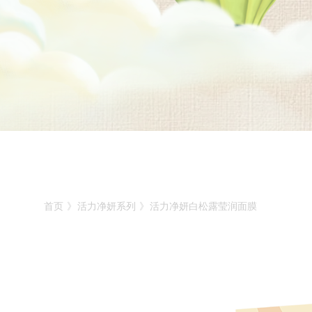
首页
》
活力净妍系列
》
活力净妍白松露莹润面膜