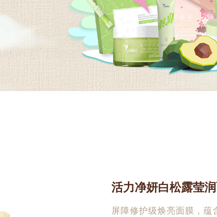
活力净妍白松露莹润
屏障修护级焕亮面膜，蕴