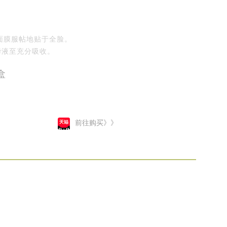
面膜服帖地贴于全脸。
华液至充分吸收。
盒
前往购买》》