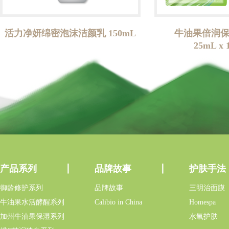
活力净妍绵密泡沫洁颜乳 150mL
牛油果倍润
25mL x
产品系列
品牌故事
护肤手法
御龄修护系列
品牌故事
三明治面膜
牛油果水活酵醒系列
Calibio in China
Homespa
加州牛油果保湿系列
水氧护肤