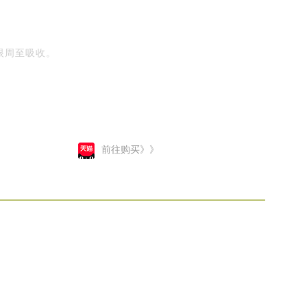
眼周至吸收。
前往购买》》