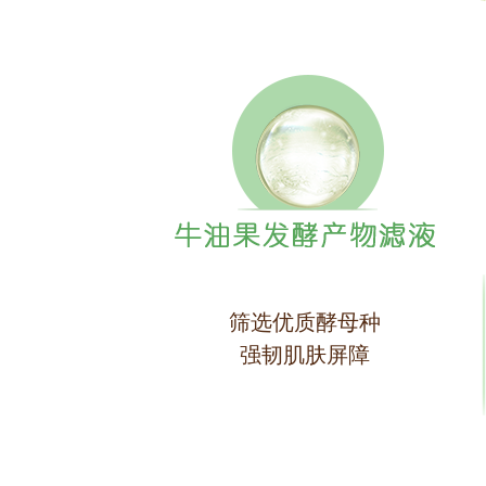
筛选优质酵母种
强韧肌肤屏障