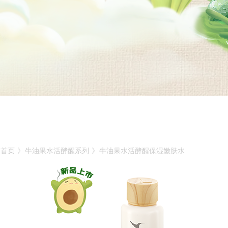
首页
》
牛油果水活酵醒系列
》
牛油果水活酵醒保湿嫩肤水