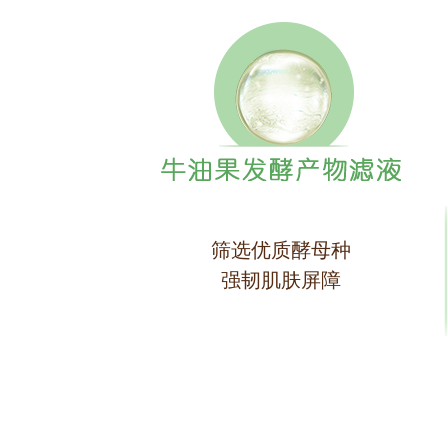
筛选优质酵母种
强韧肌肤屏障